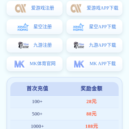
专业客服团队全年在线，提供实时响应的技术支持与使
用指导，保障平台使用无后顾之忧。