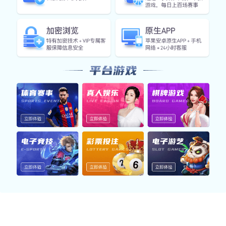
品牌使命愿景
南宫体育 秉持“技术、透明、安全、体验”为价值核心，致力
于打造面向未来的数字体育服务平台。
安全保障
平台架构以高标准安全规范为准则，保护用户数据资产。
公平透明
全流程记录与公开追溯，确保每项服务公开可信。