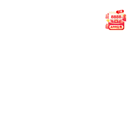
【界面清晰】
操作逻辑清楚，找比赛不绕路，设置也很人性化，第一次用
就能上手。
【功能全】
不只是直播和比分，球队数据、历史战绩、技术统计全都配
齐，用起来顺手。
【跨设备流畅】
家里电视、手机、平板都试过，同账号同步没问题，体验一
致性很高。